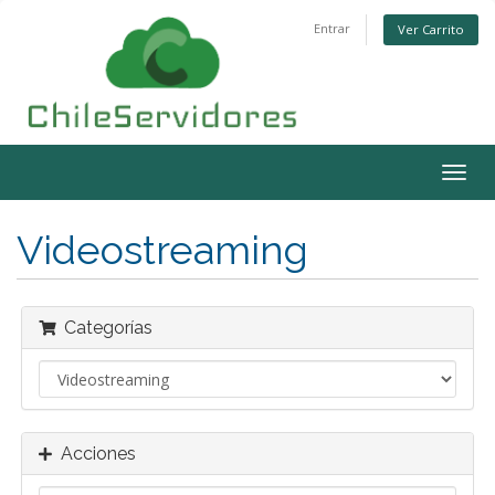
Entrar
Ver Carrito
Alter
Nave
Videostreaming
Categorías
Acciones