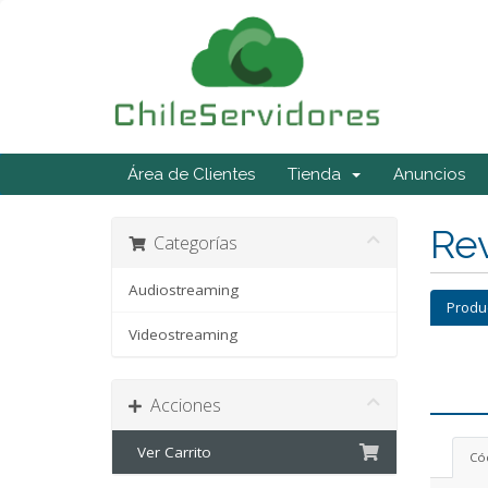
Área de Clientes
Tienda
Anuncios
Rev
Categorías
Audiostreaming
Produ
Videostreaming
Acciones
Ver Carrito
Có