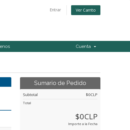
Entrar
Ver Carrito
tenos
Cuenta
Sumario de Pedido
Subtotal
$0CLP
Total
$0CLP
Importe a la Fecha