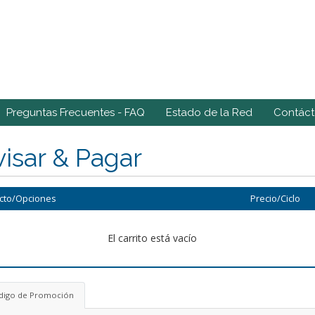
Preguntas Frecuentes - FAQ
Estado de la Red
Contác
isar & Pagar
cto/Opciones
Precio/Ciclo
El carrito está vacío
digo de Promoción